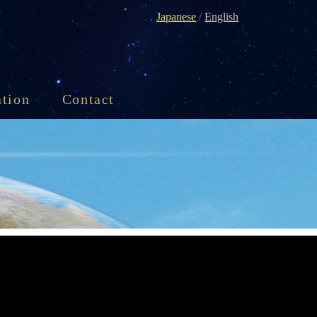
Japanese
/
English
ation
Contact